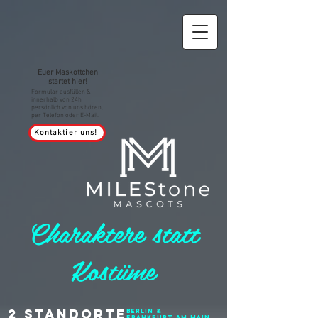
Euer Maskottchen
startet hier!
Formular ausfüllen &
innerhalb von 24h
persönlich von uns hören,
per Telefon oder E-Mail.
Kontaktier uns!
Charaktere statt
Kostüme
2 Standorte
Berlin &
Frankfurt am Main