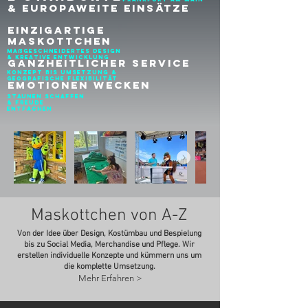
& Europaweite Einsätze
Einzigartige
Maskottchen
Maßgeschneidertes Design
& Kreative Entwicklung
Ganzheitlicher Service
Konzept bis Umsetzung &
Geografische Flexibilität
Emotionen Wecken
Staunen Schaffen
& Freude
Entfachen
Maskottchen von A-Z
Von der Idee über Design, Kostümbau und Bespielung
bis zu Social Media, Merchandise und Pflege. Wir
erstellen individuelle Konzepte und kümmern uns um
die komplette Umsetzung.
Mehr Erfahren >