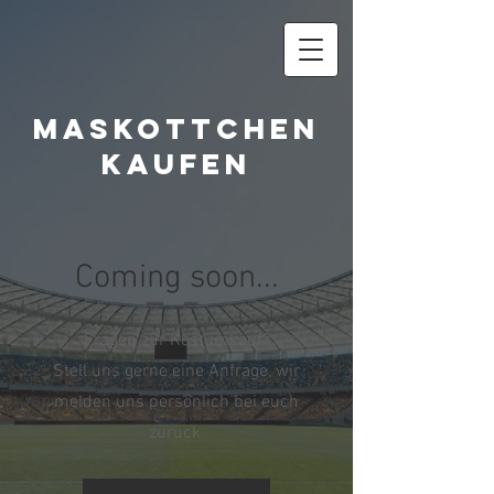
Maskottchen
kaufen
Coming soon...
Fragen zur Kostümkauf?
Stell uns gerne eine Anfrage, wir
melden uns persönlich bei euch
zurück.