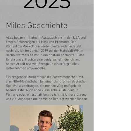
Miles Geschichte
Alles begann mit einem Austauschjahr in den USA und
ersten Erfahrungen als Host und Promoter. Der
Kontakt zu Maskottchen entwickelte sich nach und
nach, bis ich im Januar 2019 bei der Handball-WM in
Berlin erstmals selbst in ein Kostüm schlüpfte. Diese
Erfahrung entfachte eine Leidenschaft, die ich mit
harter Arbeit und viel Energie in ein erfolgreiches
Unternehmen umwandelte.
Ein prägender Moment war die Zusammenarbeit mit
drei NBA-Maskottchen bei einer der größten deutschen
Sportveranstaltungen, die meinen Weg maßgeblich
beeinflusste. Auch ohne klassische Ausbildung in
Führung oder Wirtschaft konnte ich mit Unterstützung
und viel Ausdauer meine Vision Realität werden lassen.