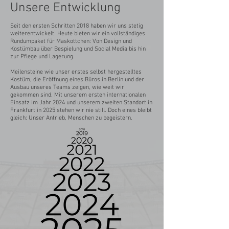
Unsere Entwicklung
Seit den ersten Schritten 2018 haben wir uns stetig
weiterentwickelt. Heute bieten wir ein vollständiges
Rundumpaket für Maskottchen: Von Design und
Kostümbau über Bespielung und Social Media bis hin
zur Pflege und Lagerung.
Meilensteine wie unser erstes selbst hergestelltes
Kostüm, die Eröffnung eines Büros in Berlin und der
Ausbau unseres Teams zeigen, wie weit wir
gekommen sind. Mit unserem ersten internationalen
Einsatz im Jahr 2024 und unserem zweiten Standort in
Frankfurt in 2025 stehen wir nie still. Doch eines bleibt
gleich: Unser Antrieb, Menschen zu begeistern.