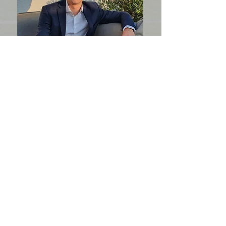
Unsere Werte
Kreativität trifft Qualität
Innovative Ideen und höchste Standards prägen
unsere Arbeit.
Zuverlässigkeit & Einsatz
Wir gehen immer die Extrameile, um das Beste
herauszuholen.
Offenheit & Respekt